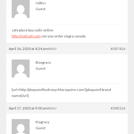
raibics
Guest
safe place buy cialis online
http://cialisxtl.com
can you order viagra canada
April 16, 2020 at 4:24 am
#387426
REPLY
Boogracy
Guest
[url=http://plaquenilhydroxychloroquine.com/]plaquenil brand
name[/url]
April 17, 2020 at 9:00 am
#388126
REPLY
Kiagracy
Guest