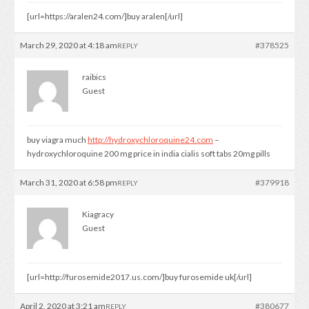
[url=https://aralen24.com/]buy aralen[/url]
March 29, 2020 at 4:18 am
#378525
REPLY
raibics
Guest
buy viagra much
http://hydroxychloroquine24.com
–
hydroxychloroquine 200 mg price in india cialis soft tabs 20mg pills
March 31, 2020 at 6:58 pm
#379918
REPLY
Kiagracy
Guest
[url=http://furosemide2017.us.com/]buy furosemide uk[/url]
April 2, 2020 at 3:21 am
#380677
REPLY