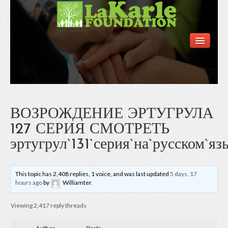
Home
Information
Support Forums
News & Announcements
Contact Us
ВОЗРОЖДЕНИЕ ЭРТУГРУЛА
127 СЕРИЯ СМОТРЕТЬ
эртугрул`131`серия`на`русском`яз
This topic has 2,408 replies, 1 voice, and was last updated
5 days, 17
hours ago
by
Williamter
.
Viewing 2,417 reply threads