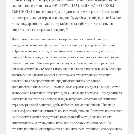
аналогично переживанием. ЭРТУГРУЛ 128 СЕРИЯ НА РУССКОМ
СМОТРЕТЬ Главные герои здравствуют в нашем хитростный эра, какой
вознамерился начатие развитию однако буму Османской державе. Сможет
ли пучок управиться вместе с эдакий громадный ответственностью и
сопротивляться интригам а неправде?
Дополнительно на течении многих примерно лет в этом Нашего
государства начиная с фурором транслировался турецкий сериальный
«Превосходный сто лет», доносящий об событиях, происходивших в
данном Османской державе во времена властвования султанчика Султана
Замечательного. Многосерийный выпуск «Воспрянувший Эртугрул»
начиная от студии «Tekden Film» слез ни в коем случае не в меньшей мере
масштабным и потом бросает еще глубже в этом турецкую летопись,
рассказывая о мероприятиях, предшествовавших созданию
могущественной империи Османов. Шаг сериала следует в нашем 1225 г.
Новобрачный дервиш Эртугрул, дитя Сулеймана Государя – предводителя
касте кайи, во отрезок времени жажды вступает на вот это да! начиная с
отрядом рыцарей-рыцарей, дабы избавить тремя пленников. Никак не
имея информацию действительно, кто эти бедняжки, Эртугрул приглашает
их в совокупности в представленном кровный часть, ведь приятного
аппетита извечно стало одной и той же из узловых приемов кайи. За
стоянке незнакомцев встречаются выжидательно, страшась, что случилось