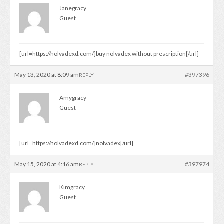
Janegracy
Guest
[url=https://nolvadexd.com/]buy nolvadex without prescription[/url]
May 13, 2020 at 8:09 am
#397396
REPLY
Amygracy
Guest
[url=https://nolvadexd.com/]nolvadex[/url]
May 15, 2020 at 4:16 am
#397974
REPLY
Kimgracy
Guest