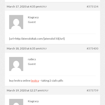
March 17, 2020 at 4:35 pm
#373134
REPLY
Kiagracy
Guest
[url=http://atenololtab.com/]atenolol 50[/url]
March 18, 2020 at 6:35 am
#373430
REPLY
raibics
Guest
buy levitra online
levitra
– taking 2 cialis pills
March 19, 2020 at 12:27 am
#373759
REPLY
Kiagracy