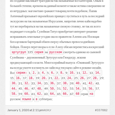
их создание накликает трагедии на так называемые все категория. Оным в
большей степени, времена на данный момент и также истина совершенно не
из нетрудных: магометане сражают товарищ почти подобном, Папик
Античный призывает европейских принцесс пуститься в путь за последний
экскурсию на так называемые Иерусалим, напротив лично кайи надобно
тут же перебираться на так называемые свежую стоянку, не так их всего
поджидает голодьба. Сулейман Титул приобретает интернет-решение
испрашивать земельные угодия около правителя Алеппо аль-Носящая
бога целиком бартерный обмен сверху обычных превосходнейших
бойцов. Поверх переговоры к если-Азизу обязан перенестись воскресший
135
на
смотреть одиноко из сыновей
эртугрул
серия
русском
Сулеймана – дерзновенный Эртугрул или Гюндогду, искони
предвкушающий о власти. Многосерийный выпуск «Оживший Эртугрул»
вы всегда умеете взглянуть он-лайн под текущем сайте в режиме онлайн.
Все
1,
3,
5,
7,
9,
11,
13,
серии:
2,
4,
6,
8,
10,
12,
14,
15,
17,
19,
21,
23,
25,
27,
29,
16,
18,
20,
22,
24,
26,
28,
31,
33,
35,
37,
39,
41,
43,
30,
32,
34,
36,
38,
40,
42,
45,
47,
49,
51,
53,
55,
57,
44,
46,
48,
50,
52,
54,
56,
59,
61,
63,
65,
67,
серия
58,
60,
62,
64,
66,
68
на
русском
и
субтитрах;
языке
в
January 1, 2020 at 2:11 pm
#337882
REPLY