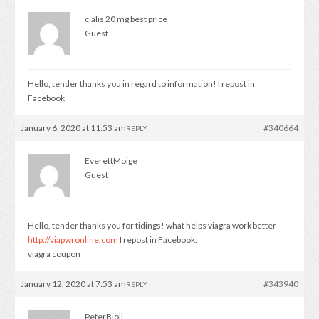
cialis 20 mg best price
Guest
Hello, tender thanks you in regard to information! I repost in
Facebook
January 6, 2020 at 11:53 am
#340664
REPLY
EverettMoige
Guest
Hello, tender thanks you for tidings! what helps viagra work better
http://viapwronline.com
I repost in Facebook.
viagra coupon
January 12, 2020 at 7:53 am
#343940
REPLY
PeterBioli