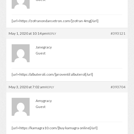
[url=https://zofranondansetron.com/]zofran 4mg[/url]
May 1, 2020 at 10:14 pm
#393121
REPLY
Janegracy
Guest
[url=https://albuteroli.com/]proventil albuterol[/url]
May 3, 2020 at 7:02 am
#393704
REPLY
Amygracy
Guest
[url=https://kamagra10.com/]buy kamagra online[/url]