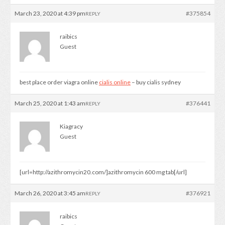
March 23, 2020 at 4:39 pm
#375854
REPLY
raibics
Guest
best place order viagra online
cialis online
– buy cialis sydney
March 25, 2020 at 1:43 am
#376441
REPLY
Kiagracy
Guest
[url=http://azithromycin20.com/]azithromycin 600 mg tab[/url]
March 26, 2020 at 3:45 am
#376921
REPLY
raibics