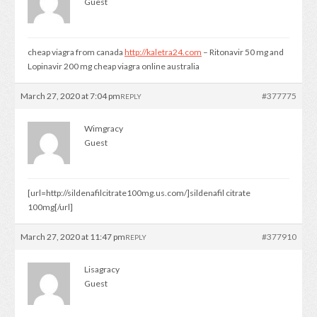
Guest
cheap viagra from canada
http://kaletra24.com
– Ritonavir 50 mg and
Lopinavir 200 mg cheap viagra online australia
March 27, 2020 at 7:04 pm
#377775
REPLY
Wimgracy
Guest
[url=http://sildenafilcitrate100mg.us.com/]sildenafil citrate
100mg[/url]
March 27, 2020 at 11:47 pm
#377910
REPLY
Lisagracy
Guest