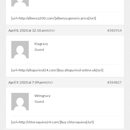
[url=http://albenza200.com/]albenza generic price[/url]
April 8, 2020 at 12:10 am
#383914
REPLY
Kiagracy
Guest
[url=http://allopurinol24.com/]buy allopurinol online uk[/url]
April 9, 2020 at 7:09 pm
#384827
REPLY
Wimgracy
Guest
[url=http://chloroquine24.com/]buy chloroquine[/url]