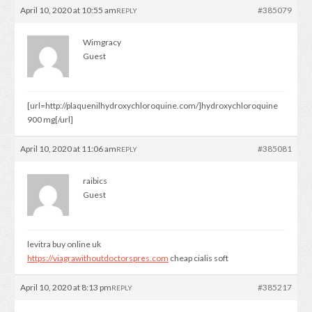
April 10, 2020 at 10:55 am
#385079
REPLY
Wimgracy
Guest
[url=http://plaquenilhydroxychloroquine.com/]hydroxychloroquine
900 mg[/url]
April 10, 2020 at 11:06 am
#385081
REPLY
raibics
Guest
levitra buy online uk
https://viagrawithoutdoctorspres.com
cheap cialis soft
April 10, 2020 at 8:13 pm
#385217
REPLY