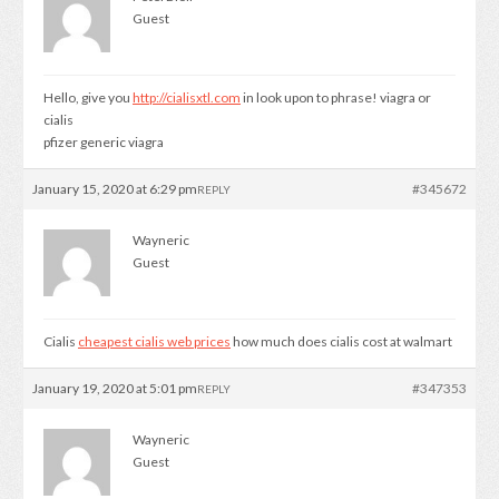
Guest
Hello, give you
http://cialisxtl.com
in look upon to phrase! viagra or
cialis
pfizer generic viagra
January 15, 2020 at 6:29 pm
#345672
REPLY
Wayneric
Guest
Cialis
cheapest cialis web prices
how much does cialis cost at walmart
January 19, 2020 at 5:01 pm
#347353
REPLY
Wayneric
Guest