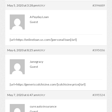
May 5, 2020 at 3:28 pm
#394689
REPLY
A Payday Loan
Guest
[url=https://onlineloan.us.com/]personal loan[/url]
May 6, 2020 at 8:25 am
#395036
REPLY
Janegracy
Guest
[url=https://genericcolchicine.com/]colchicine price[/url]
May 7, 2020 at 6:47 am
#395524
REPLY
cure auto insurance
Guest