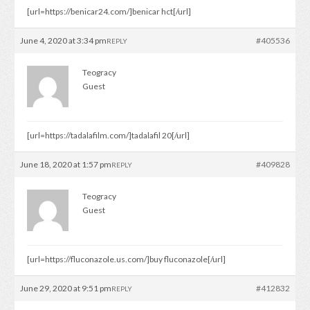
[url=https://benicar24.com/]benicar hct[/url]
June 4, 2020 at 3:34 pm
#405536
REPLY
Teogracy
Guest
[url=https://tadalafilm.com/]tadalafil 20[/url]
June 18, 2020 at 1:57 pm
#409828
REPLY
Teogracy
Guest
[url=https://fluconazole.us.com/]buy fluconazole[/url]
June 29, 2020 at 9:51 pm
#412832
REPLY