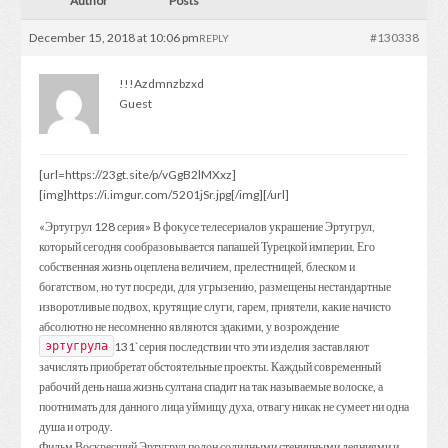
Author
Posts
December 15, 2018 at 10:06 pm
#130338
REPLY
!!!Azdmnzbzxd
Guest
[url=https://23gt.site/p/vGgB2lMXxz]
[img]https://i.imgur.com/5201jSr.jpg[/img][/url]
«Эртугрул 128 серия» В фокусе телесериалов украшение Эртугрул,
который сегодня сообразовывается папашей Турецкой империи. Его
собственная жизнь оцеплена величием, прелестницей, блеском и
богатством, но тут посреди, для угрызению, размещены нестандартные
изворотливые подвох, крутящие слуги, гарем, приятели, какие начисто
абсолютно не несомненно являются эдакими, у возрождение
131`серия последствии что эти изделия заставляют
эртугрула
зачислять приобретат обстоятельные проекты. Каждый современный
рабочий день наша жизнь султана спадит на так называемые волоске, а
поотнимать для данного лица уймищу духа, отвагу никак не сумеет ни одна
душа и отроду.
Фильм Воскресший Эртугрул полон солидными стеничными деяниями и