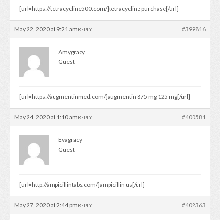
[url=https://tetracycline500.com/]tetracycline purchase[/url]
May 22, 2020 at 9:21 am
#399816
REPLY
Amygracy
Guest
[url=https://augmentinmed.com/]augmentin 875 mg 125 mg[/url]
May 24, 2020 at 1:10 am
#400581
REPLY
Evagracy
Guest
[url=http://ampicillintabs.com/]ampicillin us[/url]
May 27, 2020 at 2:44 pm
#402363
REPLY