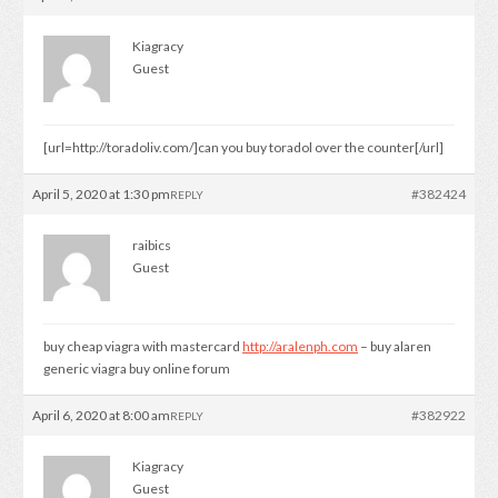
Kiagracy
Guest
[url=http://toradoliv.com/]can you buy toradol over the counter[/url]
April 5, 2020 at 1:30 pm
#382424
REPLY
raibics
Guest
buy cheap viagra with mastercard
http://aralenph.com
– buy alaren
generic viagra buy online forum
April 6, 2020 at 8:00 am
#382922
REPLY
Kiagracy
Guest