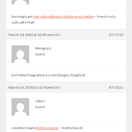
buy viagra gel
real cialis without a doctor prescription
– how to cut a
cialis pill in half
March 14, 2020 at 10:45 am
#371563
REPLY
Wimgracy
Guest
[url=http://viagrabest.us.com/]viagra shop[/url]
March 14, 2020 at 11:59 pm
#371821
REPLY
raibics
Guest
canadian viagra
levitra coupon
– levitra buy uk