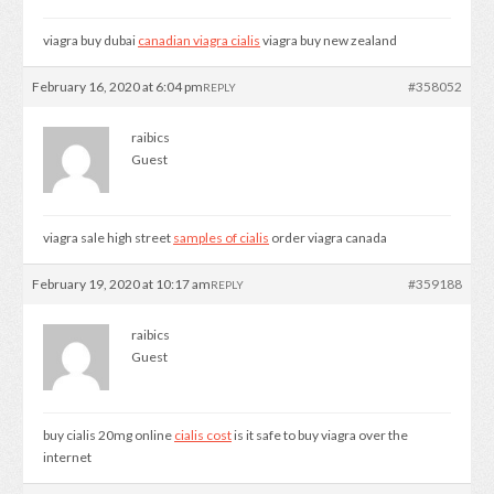
viagra buy dubai
canadian viagra cialis
viagra buy new zealand
February 16, 2020 at 6:04 pm
#358052
REPLY
raibics
Guest
viagra sale high street
samples of cialis
order viagra canada
February 19, 2020 at 10:17 am
#359188
REPLY
raibics
Guest
buy cialis 20mg online
cialis cost
is it safe to buy viagra over the
internet