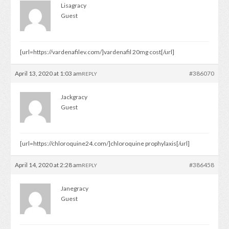
Lisagracy
Guest
[url=https://vardenafilev.com/]vardenafil 20mg cost[/url]
April 13, 2020 at 1:03 am
#386070
REPLY
Jackgracy
Guest
[url=https://chloroquine24.com/]chloroquine prophylaxis[/url]
April 14, 2020 at 2:28 am
#386458
REPLY
Janegracy
Guest