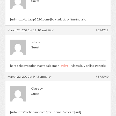
Guest
[url=http://tadacip2020.com/]buy tadacip online india[/url]
March 21, 2020 at 12:10 am
#374712
REPLY
raibics
Guest
hard sale evolution viagra salesman
levitra
– viagra buy online generic
March 22, 2020 at 9:43 pm
#375549
REPLY
Kiagracy
Guest
[url=http://tretinoinc.com/]tretinoin 0.5 cream[/url]