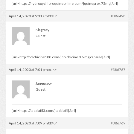
[url=https://hydroxychloroquineonline.com/]quineprox 75mg[/url]
April 14, 2020 at 5:31 am
#386498
REPLY
Kiagracy
Guest
[url=http://colchicine100.com/]colchicine 0.6 mg capsule[/url]
April 14, 2020 at 7:01 pm
#386767
REPLY
Janegracy
Guest
[url=https://tadalafil3.com/]tadalafil[/url]
April 14, 2020 at 7:09 pm
#386769
REPLY