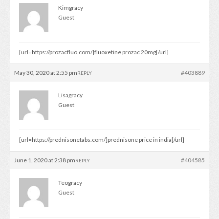
Kimgracy
Guest
[url=https://prozacfluo.com/]fluoxetine prozac 20mg[/url]
May 30, 2020 at 2:55 pm
#403889
REPLY
Lisagracy
Guest
[url=https://prednisonetabs.com/]prednisone price in india[/url]
June 1, 2020 at 2:38 pm
#404585
REPLY
Teogracy
Guest