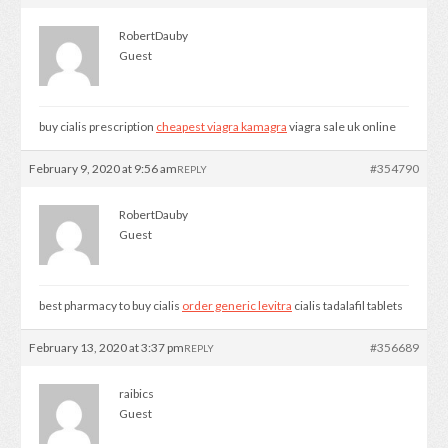
RobertDauby
Guest
buy cialis prescription
cheapest viagra kamagra
viagra sale uk online
February 9, 2020 at 9:56 am
#354790
REPLY
RobertDauby
Guest
best pharmacy to buy cialis
order generic levitra
cialis tadalafil tablets
February 13, 2020 at 3:37 pm
#356689
REPLY
raibics
Guest