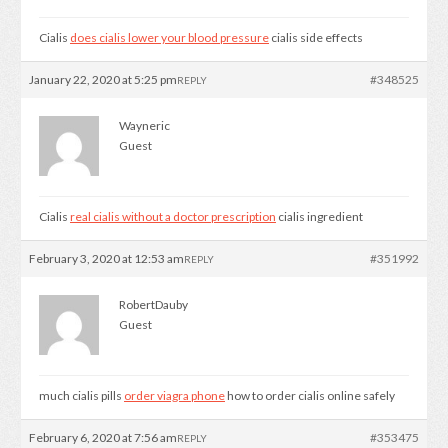
Cialis
does cialis lower your blood pressure
cialis side effects
January 22, 2020 at 5:25 pm
#348525
REPLY
Wayneric
Guest
Cialis
real cialis without a doctor prescription
cialis ingredient
February 3, 2020 at 12:53 am
#351992
REPLY
RobertDauby
Guest
much cialis pills
order viagra phone
how to order cialis online safely
February 6, 2020 at 7:56 am
#353475
REPLY