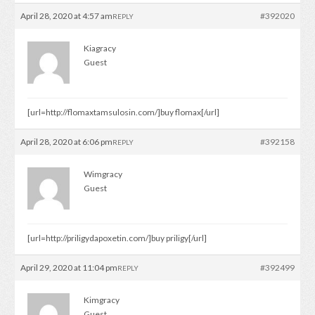
April 28, 2020 at 4:57 am
#392020
REPLY
Kiagracy
Guest
[url=http://flomaxtamsulosin.com/]buy flomax[/url]
April 28, 2020 at 6:06 pm
#392158
REPLY
Wimgracy
Guest
[url=http://priligydapoxetin.com/]buy priligy[/url]
April 29, 2020 at 11:04 pm
#392499
REPLY
Kimgracy
Guest