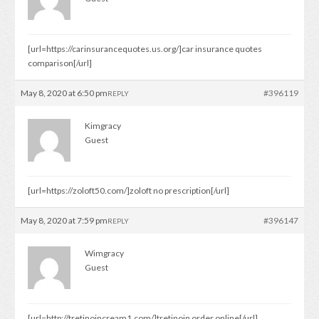
[url=https://carinsurancequotes.us.org/]car insurance quotes
comparison[/url]
May 8, 2020 at 6:50 pm
#396119
REPLY
Kimgracy
Guest
[url=https://zoloft50.com/]zoloft no prescription[/url]
May 8, 2020 at 7:59 pm
#396147
REPLY
Wimgracy
Guest
[url=http://tretinoincream1.com/]tretinoin order online[/url]