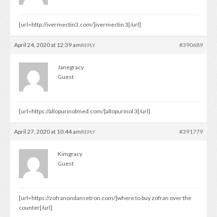
[url=http://ivermectin3.com/]ivermectin 3[/url]
April 24, 2020 at 12:39 am
#390689
REPLY
Janegracy
Guest
[url=https://allopurinolmed.com/]allopurinol 3[/url]
April 27, 2020 at 10:44 am
#391779
REPLY
Kimgracy
Guest
[url=https://zofranondansetron.com/]where to buy zofran over the
counter[/url]