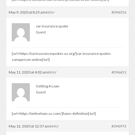
May 9, 2020 at 8:25 am
#396356
REPLY
car insurance quote
Guest
[url=https://carinsurancequotes.us.org/]car insurance quotes
comparison online[/url]
May 11, 2020 at 4:02 am
#396651
REPLY
Getting A Loan
Guest
[url=https://onlineloan.us.com/]loans definition[/url]
May 12, 2020 at 12:37 am
#396973
REPLY