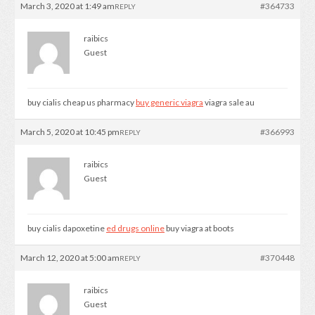
March 3, 2020 at 1:49 am
#364733
REPLY
raibics
Guest
buy cialis cheap us pharmacy
buy generic viagra
viagra sale au
March 5, 2020 at 10:45 pm
#366993
REPLY
raibics
Guest
buy cialis dapoxetine
ed drugs online
buy viagra at boots
March 12, 2020 at 5:00 am
#370448
REPLY
raibics
Guest