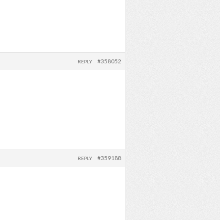
#358052
REPLY
#359188
REPLY