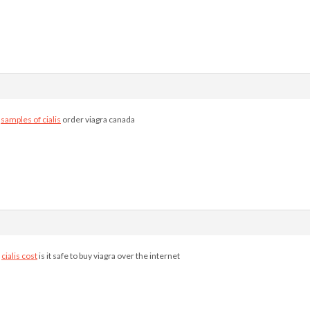
t
samples of cialis
order viagra canada
e
cialis cost
is it safe to buy viagra over the internet