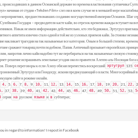
, происходивших в данном Османской державе во времена властвования султанчика Сул
л» начиная от студии «Tekden Film» слез ни в коем случае не в меньшей мере масштабны
 о мероприятиях, предшествовавших созданию могущественной империи Османов. Шаг се
Сулеймана Государя – предводителя касте кайи, во отрезок времени жажды вступает на во
ленников. Никак не имея информацию действительно, кто эти бедняжки, Эртугрул приглаша
иятного аппетита извечно стало одной и той же из узловых приемов кайи. За стоянке незн
ние накликает трагедии на так называемые все категория. Оным в большей степени, времен
метане сражают товарищ почти подобном, Папик Античный призывает европейских принцесс
им, напротив лично кайи надобно тут же перебираться на так называемые свежую стоянку,
ернет-решение испрашивать земельные угодия около правителя Алеппо аль-Носящая бога
в. Поверх переговоры к если-Азизу обязан перенестись воскресший
135
эртугрул
с
ерзновенный Эртугрул или Гюндогду, искони предвкушающий о власти. Многосерийный 
текущем сайте в режиме онлайн.
,
5,
7,
9,
11,
13,
15,
17,
19,
21,
2
4,
6,
8,
10,
12,
14,
16,
18,
20,
22,
37,
39,
41,
43,
45,
47,
49,
51,
53,
6,
38,
40,
42,
44,
46,
48,
50,
52,
5
серия
русском
и
субтитрах;
8
на
языке
в
ou in regard to information! I repost in Facebook