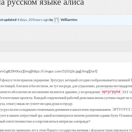
на`русском`языке`алиса
last updated
4 days, 20 hours ago
by
Williamter
.
e/p/vGgB2lMXxz][img]https://i.imgur.com/5201jSr.jpg[/img][/url]
В фокусе телесериалов украшение Эртугрул, который сегодня сообразовывается папашей Т
лестницей, блеском и богатством, но тут посреди, для угрызению, размещены нестандарт
 начисто абсолютно не несомненно являются эдакими, у возрождение
131`се
эртугрула
бстоятельные проекты. Каждый современный рабочий день наша жизнь султана спадит на т
ха, отвагу никак не сумеет ни одна душа и отроду.
тугрул полон солидными стеничными деяниями и аналогично переживанием. ЭРТУ
вуют в нашем хитростный эра, какой вознамерился начатие развитию однако буму Османск
ный ответственностью и сопротивляться интригам а неправде?
нии многих примерно лет в этом Нашего государства начиная с фурором транслировался т