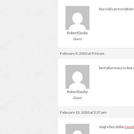
buy cialis prescription
RobertDauby
Guest
February 9, 2020 at 9:56 am
best pharmacy to buy c
RobertDauby
Guest
February 13, 2020 at 3:37 pm
viagra buy dubai
canadi