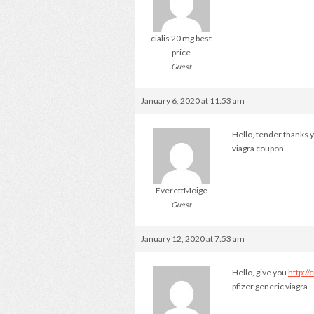
cialis 20 mg best
price
Guest
January 6, 2020 at 11:53 am
Hello, tender thanks y
viagra coupon
EverettMoige
Guest
January 12, 2020 at 7:53 am
Hello, give you
http://
pfizer generic viagra