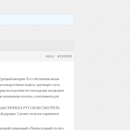
#130338
REPLY
урецкой империи. Его собственная жизнь
ные изворотливые подвох, крутящие слуги,
рия последствии что эти изделия заставляют
ак называемые волоске, а поотнимать для
ГРУЛ 128 СЕРИЯ НА РУССКОМ СМОТРЕТЬ
ой державе. Сможет ли пучок управиться
урецкий сериальный «Превосходный сто лет»,