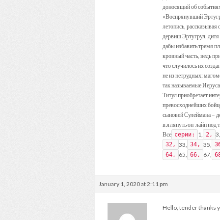
доносящий об событиях
«Воспрянувший Эртугру
летопись, рассказывая
дервиш Эртугрул, дитя 
дабы избавить тремя п
кровный часть, ведь пр
что случилось их созда
не из нетрудных: маго
так называемые Иерусал
Титул приобретает инт
превосходнейших бойцо
сыновей Сулеймана – д
взглянуть он-лайн под 
Все
1,
3
серии:
2,
33,
35,
32,
34,
3
65,
67,
64,
66,
6
January 1, 2020 at 2:11 pm
Hello, tender thanks y