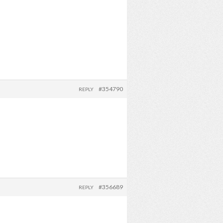
#354790
REPLY
#356689
REPLY