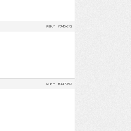
#345672
REPLY
#347353
REPLY