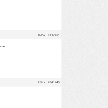
#340664
REPLY
book.
#343940
REPLY