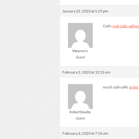
January 22, 2020 at 5:25 pm
Cialis
real cialis witho
Wayneric
Guest
February 3, 2020 at 12:53 am
much cialis pills
order
RobertDauby
Guest
February 6, 2020 at 7:56 am