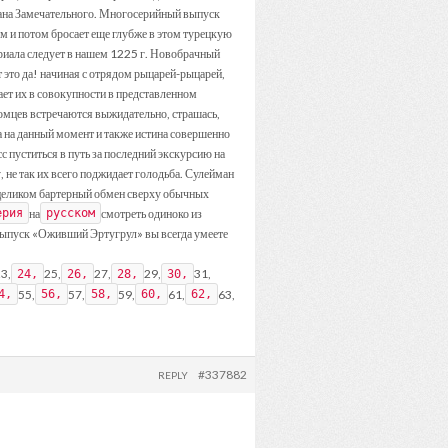
тана Замечательного. Многосерийный выпуск
м и потом бросает еще глубже в этом турецкую
риала следует в нашем 1225 г. Новобрачный
т это да! начиная с отрядом рыцарей-рыцарей,
ет их в совокупности в представленном
акомцев встречаются выжидательно, страшась,
а на данный момент и также истина совершенно
 пуститься в путь за последний экскурсию на
 не так их всего поджидает голодьба. Сулейман
 целиком бартерный обмен сверху обычных
на
смотреть одиноко из
ерия
русском
выпуск «Оживший Эртугрул» вы всегда умеете
3,
25,
27,
29,
31,
24,
26,
28,
30,
55,
57,
59,
61,
63,
4,
56,
58,
60,
62,
#337882
REPLY