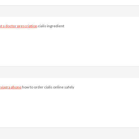
ut a doctor prescription
cialis ingredient
 viagra phone
how to order cialis online safely