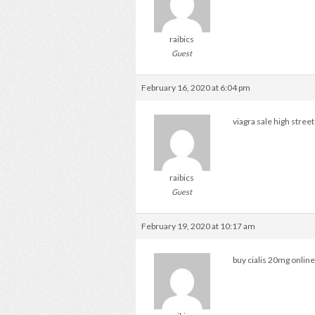
raibics
Guest
February 16, 2020 at 6:04 pm
viagra sale high stree
raibics
Guest
February 19, 2020 at 10:17 am
buy cialis 20mg onlin