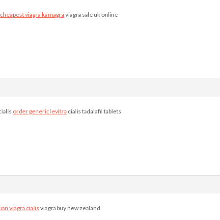
cheapest viagra kamagra
viagra sale uk online
ialis
order generic levitra
cialis tadalafil tablets
an viagra cialis
viagra buy new zealand