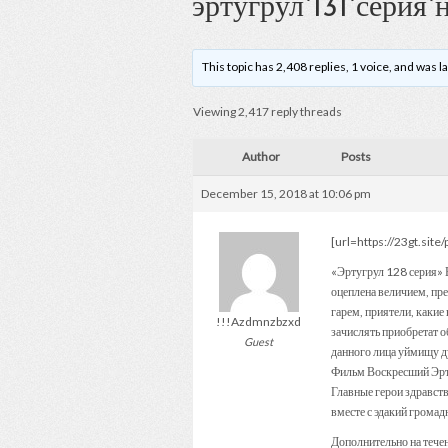
эртугрул`131`серия`
This topic has 2,408 replies, 1 voice, and was 
Viewing 2,417 reply threads
Author
Posts
December 15, 2018 at 10:06 pm
[url=https://23gt.sit
«Эртугрул 128 серия» 
оцеплена величием, пре
гарем, приятели, какие
!!!Azdmnzbzxd
зачислять приобретат о
Guest
данного лица уймищу ду
Фильм Воскресший Эр
Главные герои здравст
вместе с эдакий громад
Дополнительно на тече