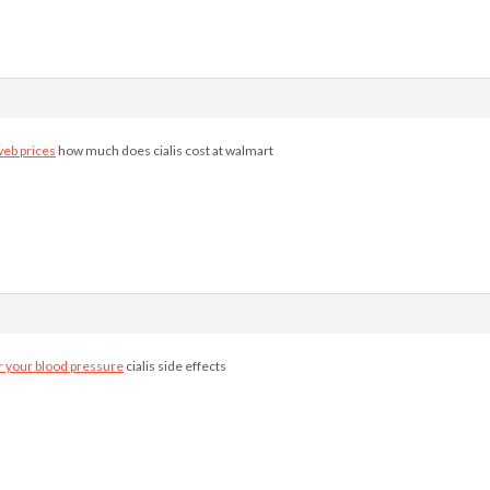
web prices
how much does cialis cost at walmart
er your blood pressure
cialis side effects