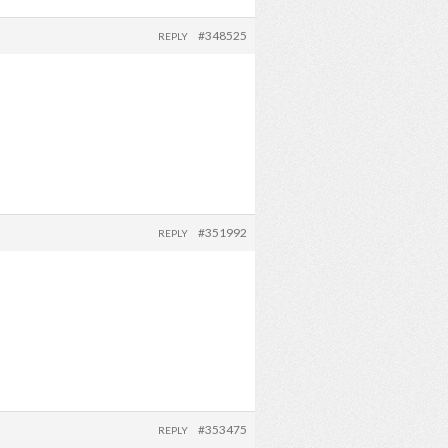
#348525
REPLY
#351992
REPLY
#353475
REPLY