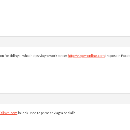
ou for tidings! what helps viagra work better
http://viapwronline.com
I repost in Face
cialisxtl.com
in look upon to phrase! viagra or cialis