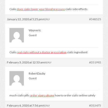
Cialis
does cialis lower your blood pressure
cialis side effects
January 22, 2020 at 5:25 pm
#348525
REPLY
Wayneric
Guest
Cialis
real cialis without a doctor prescription
cialis ingredient
February 3, 2020 at 12:53 am
#351992
REPLY
RobertDauby
Guest
much cialis pills
order viagra phone
how to order cialis online safely
February 6, 2020 at 7:56 am
#353475
REPLY