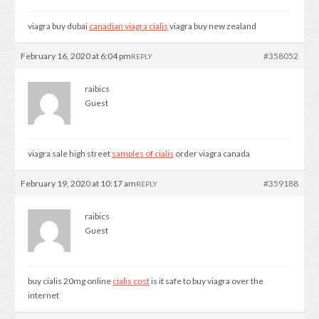
viagra buy dubai
canadian viagra cialis
viagra buy new zealand
February 16, 2020 at 6:04 pm
#358052
REPLY
raibics
Guest
viagra sale high street
samples of cialis
order viagra canada
February 19, 2020 at 10:17 am
#359188
REPLY
raibics
Guest
buy cialis 20mg online
cialis cost
is it safe to buy viagra over the
internet