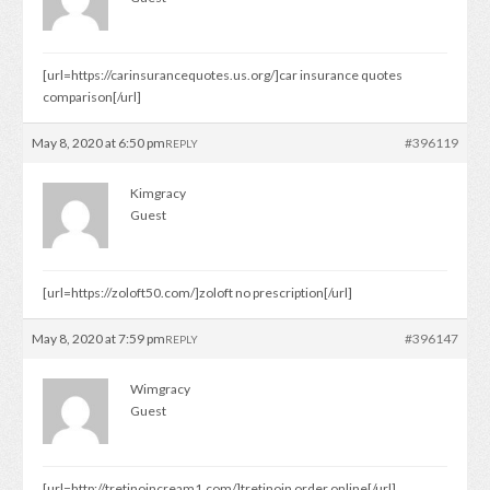
[url=https://carinsurancequotes.us.org/]car insurance quotes
comparison[/url]
May 8, 2020 at 6:50 pm
#396119
REPLY
Kimgracy
Guest
[url=https://zoloft50.com/]zoloft no prescription[/url]
May 8, 2020 at 7:59 pm
#396147
REPLY
Wimgracy
Guest
[url=http://tretinoincream1.com/]tretinoin order online[/url]