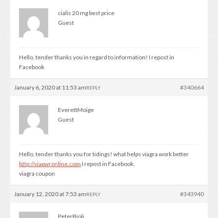
cialis 20 mg best price
Guest
Hello, tender thanks you in regard to information! I repost in
Facebook
January 6, 2020 at 11:53 am
#340664
REPLY
EverettMoige
Guest
Hello, tender thanks you for tidings! what helps viagra work better
http://viapwronline.com
I repost in Facebook.
viagra coupon
January 12, 2020 at 7:53 am
#343940
REPLY
PeterBioli