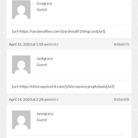
Lisagracy
Guest
[url=https://vardenafilev.com/]vardenafil 20mg cost[/url]
April 13, 2020 at 1:03 am
#386070
REPLY
Jackgracy
Guest
[url=https://chloroquine24.com/]chloroquine prophylaxis[/url]
April 14, 2020 at 2:28 am
#386458
REPLY
Janegracy
Guest