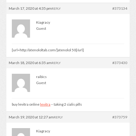
March 17, 2020 at 4:35 pm
#373134
REPLY
Kiagracy
Guest
[url=http://atenololtab.com/]atenolol 50[/url]
March 18, 2020 at 6:35 am
#373430
REPLY
raibics
Guest
buy levitra online
levitra
– taking 2 cialis pills
March 19, 2020 at 12:27 am
#373759
REPLY
Kiagracy