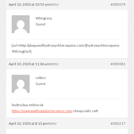
April 10, 2020 at 10:55 am
#385079
REPLY
Wimgracy
Guest
[url=http://plaquenilhydroxychloroquine.com/]hydroxychloroquine
900 mg[/url]
April 10, 2020 at 11:06 am
#385081
REPLY
raibics
Guest
levitra buy online uk
https://viagrawithoutdoctorspres.com
cheap cialis soft
April 10, 2020 at 8:13 pm
#385217
REPLY