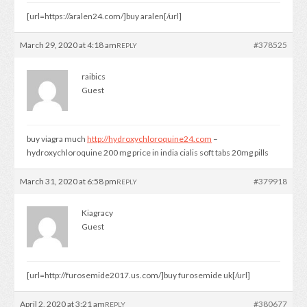
[url=https://aralen24.com/]buy aralen[/url]
March 29, 2020 at 4:18 am
#378525
REPLY
raibics
Guest
buy viagra much
http://hydroxychloroquine24.com
–
hydroxychloroquine 200 mg price in india cialis soft tabs 20mg pills
March 31, 2020 at 6:58 pm
#379918
REPLY
Kiagracy
Guest
[url=http://furosemide2017.us.com/]buy furosemide uk[/url]
April 2, 2020 at 3:21 am
#380677
REPLY