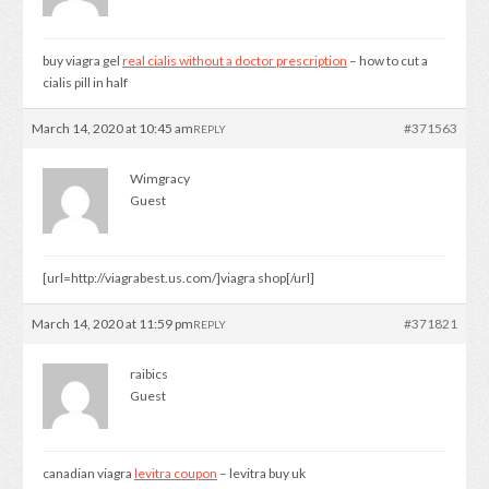
buy viagra gel
real cialis without a doctor prescription
– how to cut a
cialis pill in half
March 14, 2020 at 10:45 am
#371563
REPLY
Wimgracy
Guest
[url=http://viagrabest.us.com/]viagra shop[/url]
March 14, 2020 at 11:59 pm
#371821
REPLY
raibics
Guest
canadian viagra
levitra coupon
– levitra buy uk