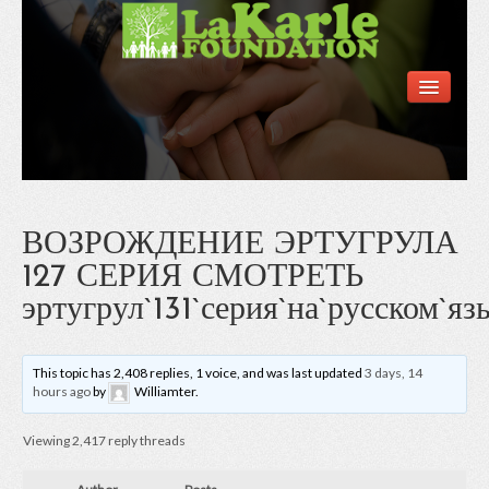
Home
Information
Support Forums
News & Announcements
Contact Us
ВОЗРОЖДЕНИЕ ЭРТУГРУЛА
127 СЕРИЯ СМОТРЕТЬ
эртугрул`131`серия`на`русском`яз
This topic has 2,408 replies, 1 voice, and was last updated
3 days, 14
hours ago
by
Williamter
.
Viewing 2,417 reply threads