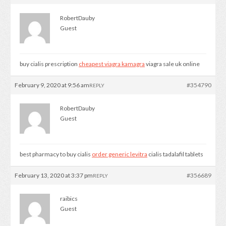
RobertDauby
Guest
buy cialis prescription
cheapest viagra kamagra
viagra sale uk online
February 9, 2020 at 9:56 am
#354790
REPLY
RobertDauby
Guest
best pharmacy to buy cialis
order generic levitra
cialis tadalafil tablets
February 13, 2020 at 3:37 pm
#356689
REPLY
raibics
Guest