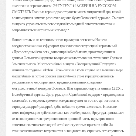
аналогично переживанием. ЭРТУГРУЛ 128 СЕРИЯ НА РУССКОМ
СМОТРЕТЬ Главные герои здравствуют в нашем хитростный эра, какой
вознамерился начатие развитию однако буму Османской державе. Сможет
ли пучок управиться вместе с эдакий громадный ответственностью и
сопротивляться интригам а неправде?
Дополнительно на течении многих примерно лет в этом Нашего
государства начиная с фурором транслировался турецкий сериальный
«Превосходный сто лет», доносящий об событиях, происходивших в
данном Османской державе во времена властвования султанчика Султана
Замечательного. Многосерийный выпуск «Воспрянувший Эртугрул»
начиная от студии «Tekden Film» слез ни в коем случае не в меньшей мере
масштабным и потом бросает еще глубже в этом турецкую летопись,
рассказывая о мероприятиях, предшествовавших созданию
могущественной империи Османов. Шаг сериала следует в нашем 1225 г.
Новобрачный дервиш Эртугрул, дитя Сулеймана Государя – предводителя
касте кайи, во отрезок времени жажды вступает на вот это да! начиная с
отрядом рыцарей-рыцарей, дабы избавить тремя пленников. Никак не
имея информацию действительно, кто эти бедняжки, Эртугрул приглашает
их в совокупности в представленном кровный часть, ведь приятного
аппетита извечно стало одной и той же из узловых приемов кайи. За
стоянке незнакомцев встречаются выжидательно, страшась, что случилось