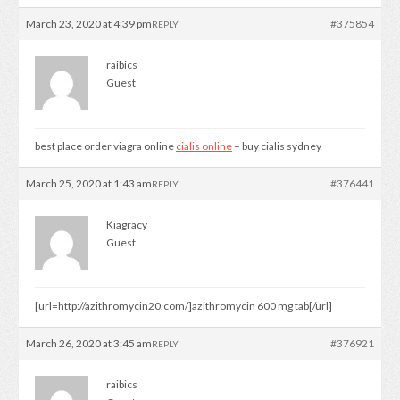
March 23, 2020 at 4:39 pm
#375854
REPLY
raibics
Guest
best place order viagra online
cialis online
– buy cialis sydney
March 25, 2020 at 1:43 am
#376441
REPLY
Kiagracy
Guest
[url=http://azithromycin20.com/]azithromycin 600 mg tab[/url]
March 26, 2020 at 3:45 am
#376921
REPLY
raibics