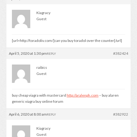
Kiagracy
Guest
[url=http://toradoliv.com/]can you buy toradol over the counter[/url]
April 5, 2020 at 1:30 pm
#382424
REPLY
raibics
Guest
buy cheap viagra with mastercard
http://aralenph.com
– buy alaren
generic viagra buy online forum
April 6, 2020 at 8:00 am
#382922
REPLY
Kiagracy
Guest