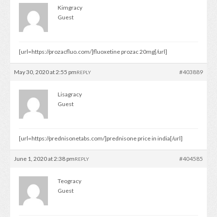
Kimgracy
Guest
[url=https://prozacfluo.com/]fluoxetine prozac 20mg[/url]
May 30, 2020 at 2:55 pm
#403889
REPLY
Lisagracy
Guest
[url=https://prednisonetabs.com/]prednisone price in india[/url]
June 1, 2020 at 2:38 pm
#404585
REPLY
Teogracy
Guest