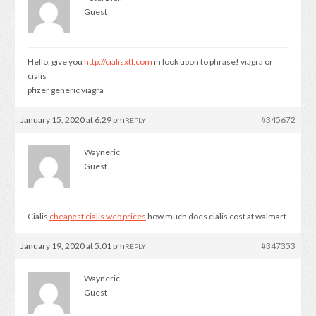
Guest
Hello, give you
http://cialisxtl.com
in look upon to phrase! viagra or
cialis
pfizer generic viagra
January 15, 2020 at 6:29 pm
#345672
REPLY
Wayneric
Guest
Cialis
cheapest cialis web prices
how much does cialis cost at walmart
January 19, 2020 at 5:01 pm
#347353
REPLY
Wayneric
Guest