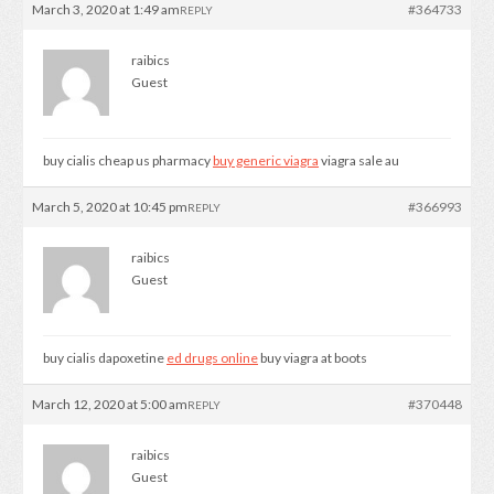
March 3, 2020 at 1:49 am
#364733
REPLY
raibics
Guest
buy cialis cheap us pharmacy
buy generic viagra
viagra sale au
March 5, 2020 at 10:45 pm
#366993
REPLY
raibics
Guest
buy cialis dapoxetine
ed drugs online
buy viagra at boots
March 12, 2020 at 5:00 am
#370448
REPLY
raibics
Guest