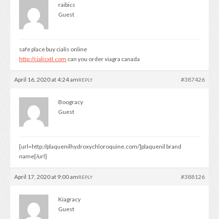
raibics
Guest
safe place buy cialis online
http://cialisxtl.com
can you order viagra canada
April 16, 2020 at 4:24 am
#387426
REPLY
Boogracy
Guest
[url=http://plaquenilhydroxychloroquine.com/]plaquenil brand
name[/url]
April 17, 2020 at 9:00 am
#388126
REPLY
Kiagracy
Guest