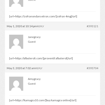
[url=https://zofranondansetron.com/]zofran 4mg[/url]
May 1, 2020 at 10:14 pm
#393121
REPLY
Janegracy
Guest
[url=https://albuteroli.com/]proventil albuterol[/url]
May 3, 2020 at 7:02 am
#393704
REPLY
Amygracy
Guest
[url=https://kamagra10.com/]buy kamagra online[/url]