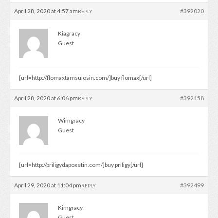
April 28, 2020 at 4:57 am
#392020
REPLY
Kiagracy
Guest
[url=http://flomaxtamsulosin.com/]buy flomax[/url]
April 28, 2020 at 6:06 pm
#392158
REPLY
Wimgracy
Guest
[url=http://priligydapoxetin.com/]buy priligy[/url]
April 29, 2020 at 11:04 pm
#392499
REPLY
Kimgracy
Guest