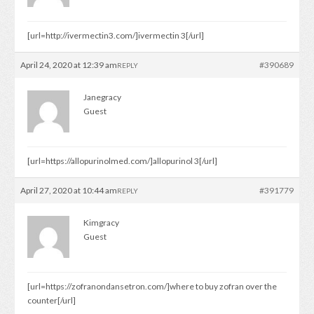
[url=http://ivermectin3.com/]ivermectin 3[/url]
April 24, 2020 at 12:39 am
#390689
REPLY
Janegracy
Guest
[url=https://allopurinolmed.com/]allopurinol 3[/url]
April 27, 2020 at 10:44 am
#391779
REPLY
Kimgracy
Guest
[url=https://zofranondansetron.com/]where to buy zofran over the
counter[/url]