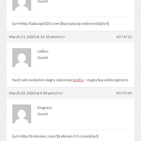
Guest
[url=http://tadacip2020.com/]buy tadacip online india[/url]
March 21, 2020 at 12:10 am
#374712
REPLY
raibics
Guest
hard sale evolution viagra salesman
levitra
– viagra buy online generic
March 22, 2020 at 9:43 pm
#375549
REPLY
Kiagracy
Guest
[url=http://tretinoinc.com/]tretinoin 0.5 cream[/url]