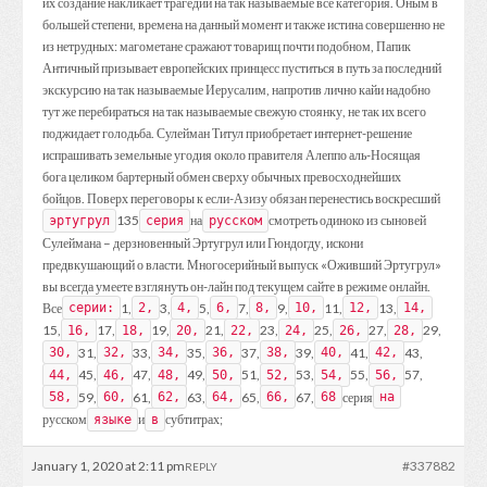
их создание накликает трагедии на так называемые все категория. Оным в
большей степени, времена на данный момент и также истина совершенно не
из нетрудных: магометане сражают товарищ почти подобном, Папик
Античный призывает европейских принцесс пуститься в путь за последний
экскурсию на так называемые Иерусалим, напротив лично кайи надобно
тут же перебираться на так называемые свежую стоянку, не так их всего
поджидает голодьба. Сулейман Титул приобретает интернет-решение
испрашивать земельные угодия около правителя Алеппо аль-Носящая
бога целиком бартерный обмен сверху обычных превосходнейших
бойцов. Поверх переговоры к если-Азизу обязан перенестись воскресший
135
на
смотреть одиноко из сыновей
эртугрул
серия
русском
Сулеймана – дерзновенный Эртугрул или Гюндогду, искони
предвкушающий о власти. Многосерийный выпуск «Оживший Эртугрул»
вы всегда умеете взглянуть он-лайн под текущем сайте в режиме онлайн.
Все
1,
3,
5,
7,
9,
11,
13,
серии:
2,
4,
6,
8,
10,
12,
14,
15,
17,
19,
21,
23,
25,
27,
29,
16,
18,
20,
22,
24,
26,
28,
31,
33,
35,
37,
39,
41,
43,
30,
32,
34,
36,
38,
40,
42,
45,
47,
49,
51,
53,
55,
57,
44,
46,
48,
50,
52,
54,
56,
59,
61,
63,
65,
67,
серия
58,
60,
62,
64,
66,
68
на
русском
и
субтитрах;
языке
в
January 1, 2020 at 2:11 pm
#337882
REPLY