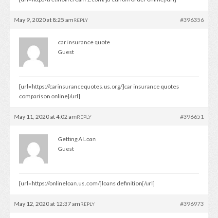
May 9, 2020 at 8:25 am
#396356
REPLY
car insurance quote
Guest
[url=https://carinsurancequotes.us.org/]car insurance quotes
comparison online[/url]
May 11, 2020 at 4:02 am
#396651
REPLY
Getting A Loan
Guest
[url=https://onlineloan.us.com/]loans definition[/url]
May 12, 2020 at 12:37 am
#396973
REPLY