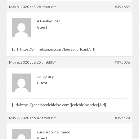
May 5, 2020 at 3:28 pm
#394689
REPLY
A Payday Loan
Guest
[url=https://onlineloan.us.com/]personal loan[/url]
May 6, 2020 at 8:25 am
#395036
REPLY
Janegracy
Guest
[url=https://genericcolchicine.com/]colchicine price[/url]
May 7, 2020 at 6:47 am
#395524
REPLY
cure auto insurance
Guest