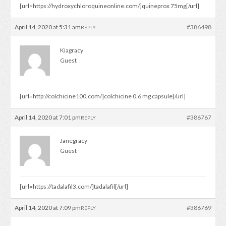
[url=https://hydroxychloroquineonline.com/]quineprox 75mg[/url]
April 14, 2020 at 5:31 am
#386498
REPLY
Kiagracy
Guest
[url=http://colchicine100.com/]colchicine 0.6 mg capsule[/url]
April 14, 2020 at 7:01 pm
#386767
REPLY
Janegracy
Guest
[url=https://tadalafil3.com/]tadalafil[/url]
April 14, 2020 at 7:09 pm
#386769
REPLY