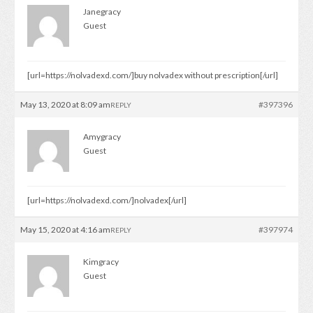
Janegracy
Guest
[url=https://nolvadexd.com/]buy nolvadex without prescription[/url]
May 13, 2020 at 8:09 am
#397396
REPLY
Amygracy
Guest
[url=https://nolvadexd.com/]nolvadex[/url]
May 15, 2020 at 4:16 am
#397974
REPLY
Kimgracy
Guest