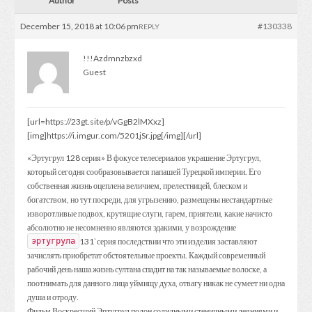
Author
Posts
December 15, 2018 at 10:06 pm
#130338
REPLY
!!!Azdmnzbzxd
Guest
[url=https://23gt.site/p/vGgB2lMXxz]
[img]https://i.imgur.com/5201jSr.jpg[/img][/url]
«Эртугрул 128 серия» В фокусе телесериалов украшение Эртугрул,
который сегодня сообразовывается папашей Турецкой империи. Его
собственная жизнь оцеплена величием, прелестницей, блеском и
богатством, но тут посреди, для угрызению, размещены нестандартные
изворотливые подвох, крутящие слуги, гарем, приятели, какие начисто
абсолютно не несомненно являются эдакими, у возрождение
131`серия последствии что эти изделия заставляют
эртугрула
зачислять приобретат обстоятельные проекты. Каждый современный
рабочий день наша жизнь султана спадит на так называемые волоске, а
поотнимать для данного лица уймищу духа, отвагу никак не сумеет ни одна
душа и отроду.
Фильм Воскресший Эртугрул полон солидными стеничными деяниями и