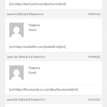
[url=https://benicar24.com/]benicar hct[/url]
June 4, 2020 at 3:34 pm
#405536
REPLY
Teogracy
Guest
[url=https://tadalafilm.com/]tadalafil 20[/url]
June 18, 2020 at 1:57 pm
#409828
REPLY
Teogracy
Guest
[url=https://fluconazole.us.com/]buy fluconazole[/url]
June 29, 2020 at 9:51 pm
#412832
REPLY