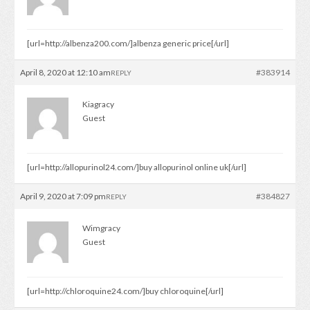
[url=http://albenza200.com/]albenza generic price[/url]
April 8, 2020 at 12:10 am
#383914
REPLY
Kiagracy
Guest
[url=http://allopurinol24.com/]buy allopurinol online uk[/url]
April 9, 2020 at 7:09 pm
#384827
REPLY
Wimgracy
Guest
[url=http://chloroquine24.com/]buy chloroquine[/url]