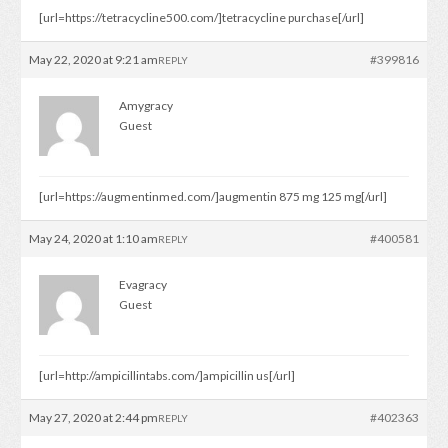
[url=https://tetracycline500.com/]tetracycline purchase[/url]
May 22, 2020 at 9:21 am
#399816
REPLY
Amygracy
Guest
[url=https://augmentinmed.com/]augmentin 875 mg 125 mg[/url]
May 24, 2020 at 1:10 am
#400581
REPLY
Evagracy
Guest
[url=http://ampicillintabs.com/]ampicillin us[/url]
May 27, 2020 at 2:44 pm
#402363
REPLY