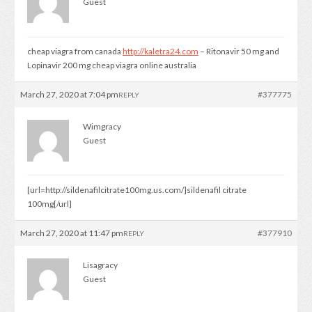
Guest
cheap viagra from canada
http://kaletra24.com
– Ritonavir 50 mg and
Lopinavir 200 mg cheap viagra online australia
March 27, 2020 at 7:04 pm
#377775
REPLY
Wimgracy
Guest
[url=http://sildenafilcitrate100mg.us.com/]sildenafil citrate
100mg[/url]
March 27, 2020 at 11:47 pm
#377910
REPLY
Lisagracy
Guest